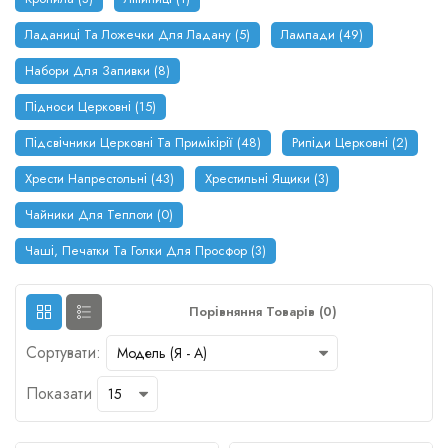
Ладаниці Та Ложечки Для Ладану (5)
Лампади (49)
Набори Для Запивки (8)
Підноси Церковні (15)
Підсвічники Церковні Та Примікірії (48)
Рипіди Церковні (2)
Хрести Напрестольні (43)
Хрестильні Ящики (3)
Чайники Для Теплоти (0)
Чаші, Печатки Та Голки Для Просфор (3)
Порівняння Товарів (0)
Сортувати:
Показати