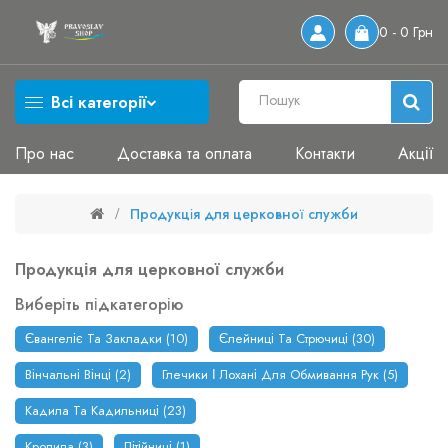
0 - 0 Грн
Всі категорії
Про нас
Доставка та оплата
Контакти
Акції
Продукція для церковної служби
Продукція для церковної служби
Виберіть підкатегорію
Євангеліє Та Закладки (10)
Єлейниці Та Стрючиці (30)
Вінчальні Вінці (2)
Глечики І Лохані Для Обмивання Рук (5)
Кадила Та Кадильниці (23)
Кропила (3)
Літійниці (1)