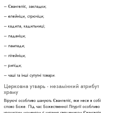
– Євангеліє, закладки;
– елейніци, стрючіци;
– кадила, кадильниці;
– ладаніци;
– лампади;
– літейніци;
– рипіди;
– чаші та інші супутні товари.
Церковна утварь - незамінний атрибут
храму
Віруючі особливо шанують Євангеліє, яке несе в собі
слово Боже. Під час Божественної Літургії особливо
урочистим моментом є читання священиком Євангелія.