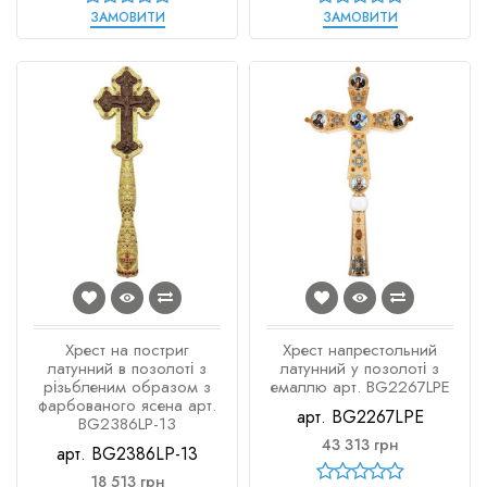
ЗАМОВИТИ
ЗАМОВИТИ
Хрест на постриг
Хрест напрестольний
латунний в позолоті з
латунний у позолоті з
різьбленим образом з
емаллю арт. BG2267LPE
фарбованого ясена арт.
арт. BG2267LPE
BG2386LP-13
43 313 грн
арт. BG2386LP-13
18 513 грн