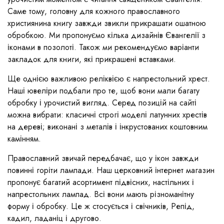
Саме тому, головну для кожного православного
християнина книгу завжди звикли прикрашати ошатною
обробкою. Ми пропонуємо кілька дизайнів Євангелії з
іконами в позолоті. Також ми рекомендуємо варіанти
закладок для книги, які прикрашені вставками.
Ще однією важливою реліквією є напрестольний хрест.
Наші ювеліри подбали про те, щоб вони мали багату
обробку і урочистий вигляд. Серед позицій на сайті
можна вибрати: класичні строгі моделі латунних хрестів
на дереві; виконані з металів і інкрустованих коштовним
камінням.
Православний звичай передбачає, що у ікон завжди
повинні горіти лампади. Наш церковний інтернет магазин
пропонує багатий асортимент підвісних, настільних і
напрестольних лампад. Всі вони мають різноманітну
форму і обробку. Це ж стосується і свічників, Репід,
кадил, ладаніц і другово.