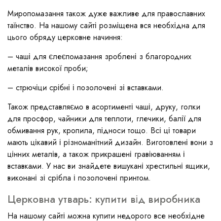
Миропомазання також дуже важливе для православних
таїнство. На нашому сайті розміщена вся необхідна для
цього обряду церковне начиння:
– чаші для єлеєпомазання зроблені з благородних
металів високої проби;
– стрючіци срібні і позолочені зі вставками.
Також представляємо в асортименті чаші, друку, голки
для просфор, чайники для теплоти, глечики, балії для
обмивання рук, кропила, підноси тощо. Всі ці товари
мають цікавий і різноманітний дизайн. Виготовлені вони з
цінних металів, а також прикрашені гравіюванням і
вставками. У нас ви знайдете вишукані хрестильні ящики,
виконані зі срібла і позолочені принтом.
Церковна утварь: купити від виробника
На нашому сайті можна купити недорого все необхідне