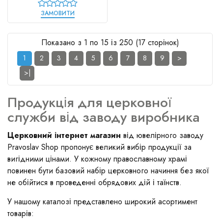
ЗАМОВИТИ
Показано з 1 по 15 із 250 (17 сторінок)
1
2
3
4
5
6
7
8
9
>
>|
Продукція для церковної
служби від заводу виробника
Церковний інтернет магазин
від ювелірного заводу
Pravoslav Shop пропонує великий вибір продукції за
вигідними цінами. У кожному православному храмі
повинен бути базовий набір церковного начиння без якої
не обійтися в проведенні обрядових дій і таїнств.
У нашому каталозі представлено широкий асортимент
товарів: