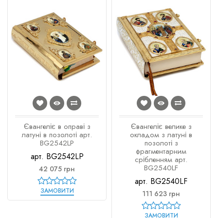
Євангеліє в оправі з
Євангеліє велике з
латуні в позолоті арт.
окладом з латуні в
BG2542LP
позолоті з
фрагментарним
арт. BG2542LP
срібленням арт.
BG2540LF
42 075 грн
арт. BG2540LF
ЗАМОВИТИ
111 623 грн
ЗАМОВИТИ