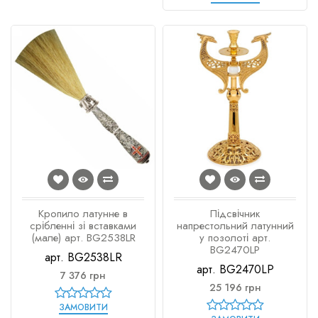
Кропило латунне в
Підсвічник
срібленні зі вставками
напрестольний латунний
(мале) арт. BG2538LR
у позолоті арт.
BG2470LP
арт. BG2538LR
арт. BG2470LP
7 376 грн
25 196 грн
ЗАМОВИТИ