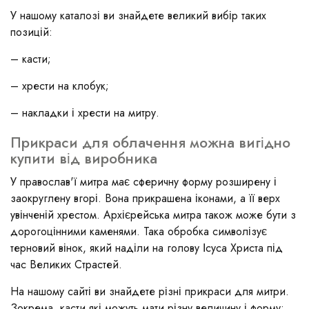
У нашому каталозі ви знайдете великий вибір таких
позицій:
– касти;
– хрести на клобук;
– накладки і хрести на митру.
Прикраси для облачення можна вигідно
купити від виробника
У православ'ї митра має сферичну форму розширену і
заокруглену вгорі. Вона прикрашена іконами, а її верх
увінченій хрестом. Архієрейська митра також може бути з
дорогоцінними каменями. Така обробка символізує
терновий вінок, який наділи на голову Ісуса Христа під
час Великих Страстей.
На нашому сайті ви знайдете різні прикраси для митри.
Зокрема, касти які можуть мати різну величину і форму: