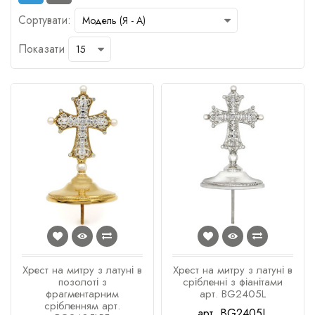
Сортувати:
Показати
Хрест на митру з латуні в
Хрест на митру з латуні в
позолоті з
срібленні з фіанітами
фрагментарним
арт. BG2405L
срібленням арт.
арт. BG2405L