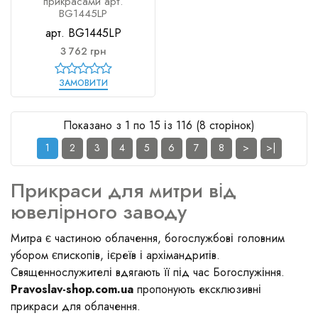
прикрасами арт.
BG1445LP
арт. BG1445LP
3 762 грн
ЗАМОВИТИ
Показано з 1 по 15 із 116 (8 сторінок)
1
2
3
4
5
6
7
8
>
>|
Прикраси для митри від
ювелірного заводу
Митра є частиною облачення, богослужбові головним
убором єпископів, ієреїв і архімандритів.
Священнослужителі вдягають її під час Богослужіння.
Pravoslav-shop.com.ua
пропонують ексклюзивні
прикраси для облачення.