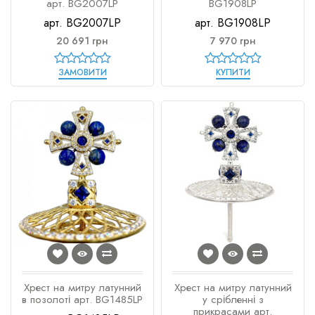
арт. BG2007LP
BG1908LP
арт. BG2007LP
арт. BG1908LP
20 691 грн
7 970 грн
ЗАМОВИТИ
КУПИТИ
Хрест на митру латунний
Хрест на митру латунний
в позолоті арт. BG1485LP
у срібленні з
прикрасами арт.