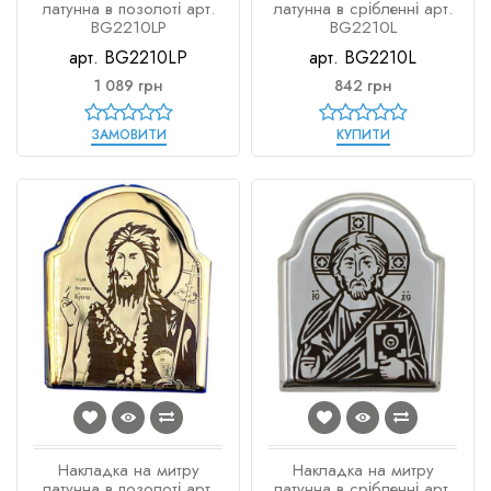
латунна в позолоті арт.
латунна в срібленні арт.
BG2210LP
BG2210L
арт. BG2210LP
арт. BG2210L
1 089 грн
842 грн
ЗАМОВИТИ
КУПИТИ
Накладка на митру
Накладка на митру
латунна в позолоті арт.
латунна в срібленні арт.