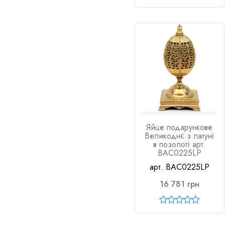
Яйце подарункове
Великоднє з латуні
в позолоті арт.
BAC0225LP
арт. BAC0225LP
16 781 грн