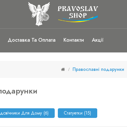
Доставка Та Оплата
Контакти
Акції
Православні подарунки
подарунки
дсвічники Для Дому (6)
Статуетки (15)