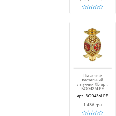
Підсвічник
пасхальний
латунний ХВ арт.
BG0436LPE
арт. BG0436LPE
1 485 грн