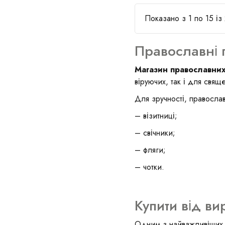
Показано з 1 по 15 із 
Православні 
Магазин православних
віруючих, так і для свящ
Для зручності, православ
– візитниці;
– свічники;
– фляги;
– чотки.
Купити від ви
Одним з найважливіших д