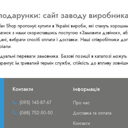
подарунки: сайт заводу виробника 
av Shop пропонує купити в Україні вироби, які стануть хорош
язатися з нами скориставшись послугою «Замовити дзвінок», а
дані, вибрати спосіб оплати і доставки. Наші співробітники д
ріали.
дуальні переваги замовника. Базові позиції в каталозі можуть 
рантує їм тривалий термін служби, стійкість до впливу зовнішні
Контакти
Інформація
(095) 145-87-67
Про нас
(068) 752-50-50
Доставка та оплата
Контакти