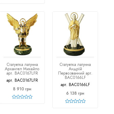
Статуетка латунна
Статуетка латунна
Архангел Михайло
Андрій
арт. BAC0167LFR
Первозванний арт.
BAC0166LF
арт. BAC0167LFR
арт. BAC0166LF
8 910 грн
6 138 грн