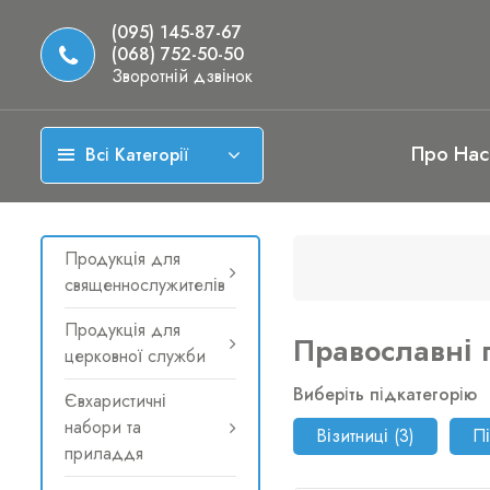
(095) 145-87-67
(068) 752-50-50
Зворотній дзвінок
Про Нас
Всі Категорії
Продукція для
священнослужителів
Продукція для
Православні 
церковної служби
Виберіть підкатегорію
Євхаристичні
набори та
Візитниці (3)
Пі
приладдя