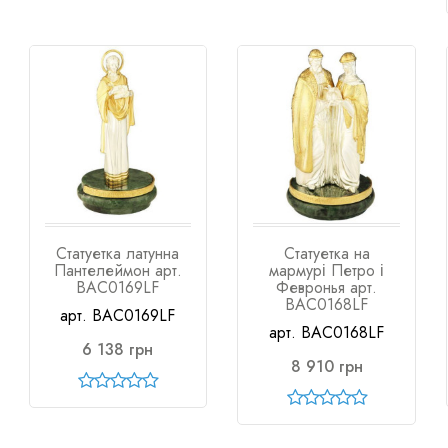
Статуетка латунна
Статуетка на
Пантелеймон арт.
мармурі Петро і
BAC0169LF
Февронья арт.
BAC0168LF
арт. BAC0169LF
арт. BAC0168LF
6 138 грн
8 910 грн