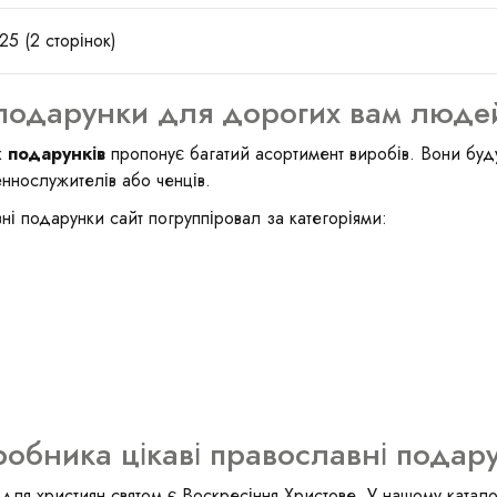
25 (2 сторінок)
подарунки для дорогих вам люде
 подарунків
пропонує багатий асортимент виробів. Вони буду
еннослужителів або ченців.
ні подарунки сайт погруппіровал за категоріями:
робника цікаві православні подар
ля християн святом є Воскресіння Христове. У нашому каталоз