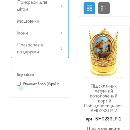
Прикраси для
мітри
Мощовики
Ікони
Православні
подарунки
Виробник
Pravoslav Shop (Україна)
Підсклянник
1
латунний
позолочений
Георгій
Побідоносець арт.
BH0233LP-2
арт. BH0233LP-2
Ціну уточнюйте