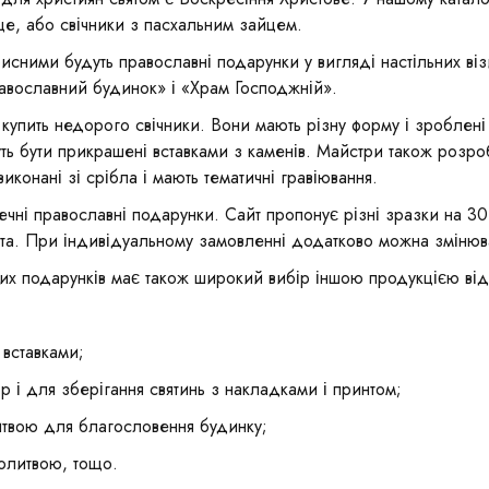
це, або свічники з пасхальним зайцем.
сними будуть православні подарунки у вигляді настільних в
вославний будинок» і «Храм Господжній».
упить недорого свічники. Вони мають різну форму і зроблені 
ть бути прикрашені вставками з каменів. Майстри також розр
виконані зі срібла і мають тематичні гравіювання.
чні православні подарунки. Сайт пропонує різні зразки на 30
лота. При індивідуальному замовленні додатково можна змінюв
их подарунків має також широкий вибір іншою продукцією від
;
 вставками;
 і для зберігання святинь з накладками і принтом;
итвою для благословення будинку;
молитвою, тощо.