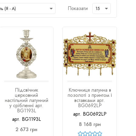
Показати
Підсвічник
Ключниця латунна в
церковний
позолоті з принтом і
настільний латунний
вставками арт.
у срібленні арт.
BG0692LP
BG1193L
арт. BG0692LP
арт. BG1193L
8 168 грн
2 673 грн