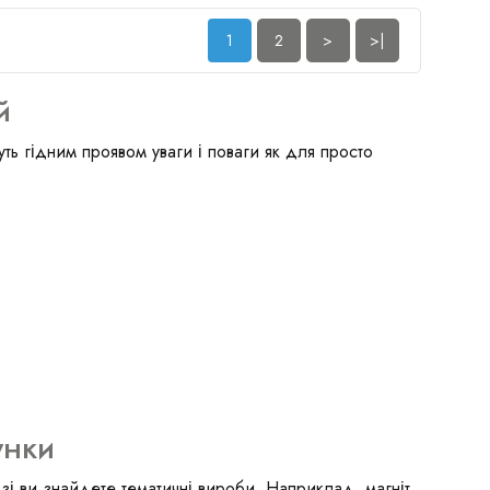
1
2
>
>|
й
ть гідним проявом уваги і поваги як для просто
унки
і ви знайдете тематичні вироби. Наприклад, магніт