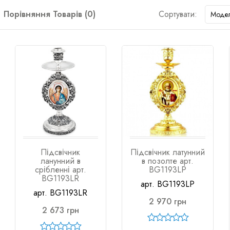
Порівняння Товарів (0)
Сортувати:
Підсвічник
Підсвічник латунний
ланунний в
в позолте арт.
срібленні арт.
BG1193LP
BG1193LR
арт. BG1193LP
арт. BG1193LR
2 970 грн
2 673 грн