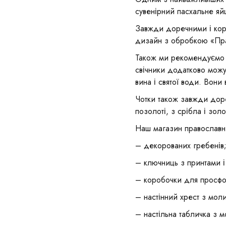
сувенірний пасхальне яй
Завжди доречними і кори
дизайн з обробкою «Пра
Також ми рекомендуємо к
свічники додатково можу
вина і святої води. Вони 
Чотки також завжди доре
позолоті, з срібла і зо
Наш магазин православн
– декорованих гребенів
– ключниць з принтами і
– коробочки для просфор
– настінний хрест з мол
– настільна табличка з 