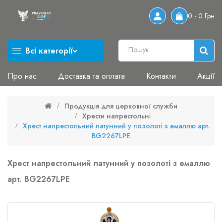
0 - 0 Грн
Всі категорії
Про нас
Доставка та оплата
Контакти
Акції
Продукція для церковної служби
Хрести напрестольні
Хрест напрестольний латунний у позолоті з емаллю арт.
BG2267LPE
Хрест напрестольний латунний у позолоті з емаллю
арт. BG2267LPE