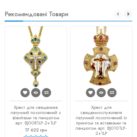
Рекомендовані Товари
Хрест для священика
Хрест для
латунний позолочений з
священнослужителя
фіанітами та ланцюгом
латунний позолочений із
арт. BJ0081LP-2+1LP
принтом та вставками та
ланцюгом арт. BJ0101LP-
17 622 грн
2+1LP