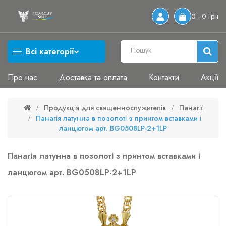
0 - 0 Грн
Всі категорії
Про нас
Доставка та оплата
Контакти
Акції
Продукція для священнослужителів
Панагії
Панагія латунна в позолоті з принтом вставками і
ланцюгом арт. BG0508LP-2+1LP
Панагія латунна в позолоті з принтом вставками і
ланцюгом арт. BG0508LP-2+1LP