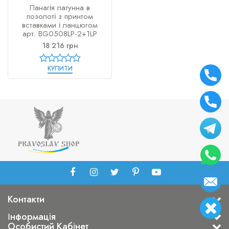
Панагія латунна в
позолоті з принтом
вставками і ланцюгом
арт. BG0508LP-2+1LP
18 216 грн
КУПИТИ
Контакти
Інформація
Особистий Кабінет