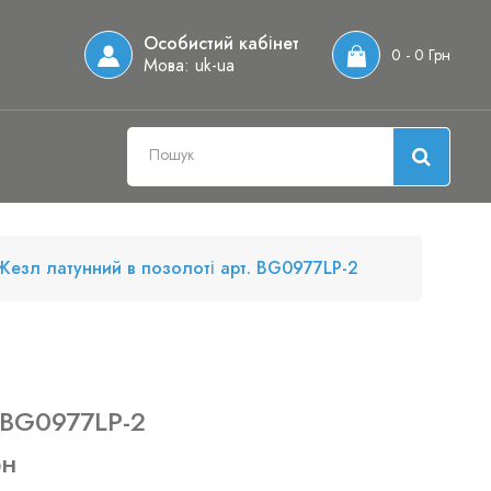
Особистий кабінет
0 - 0 Грн
Мова:
uk-ua
Жезл латунний в позолоті арт. BG0977LP-2
 BG0977LP-2
рн