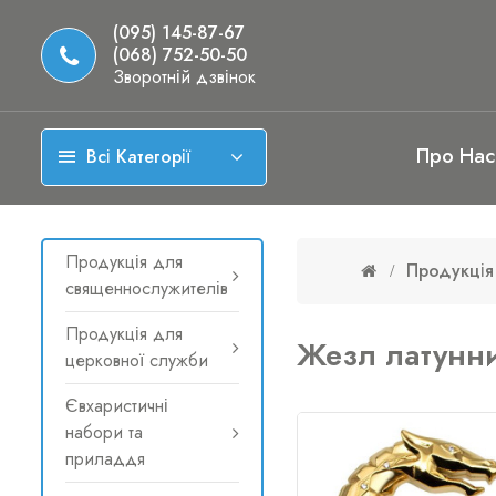
(095) 145-87-67
(068) 752-50-50
Зворотній дзвінок
Про Нас
Всі Категорії
Продукція для
Продукція
священнослужителів
Продукція для
Жезл латунни
церковної служби
Євхаристичні
набори та
приладдя