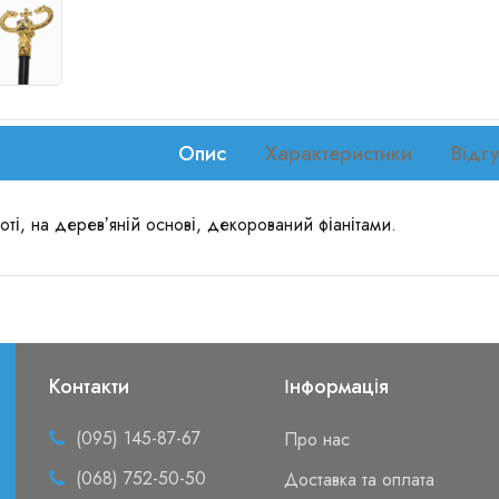
Опис
Характеристики
Відгу
оті, на деревʼяній основі, декорований фіанітами.
Контакти
Інформація
(095) 145-87-67
Про нас
(068) 752-50-50
Доставка та оплата