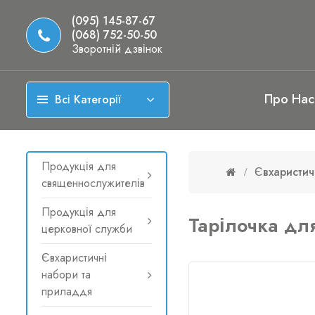
(095) 145-87-67
(068) 752-50-50
Зворотній дзвінок
Про Нас
Всі Категорії
Продукція для
Євхаристич
священнослужителів
Продукція для
Тарілочка для
церковної служби
Євхаристичні
набори та
приладдя