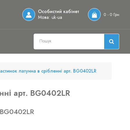
Особистий кабінет
0 - 0 Грн
Мова:
uk-ua
частинок латунна в срібленні арт. BG0402LR
енні арт. BG0402LR
 BG0402LR