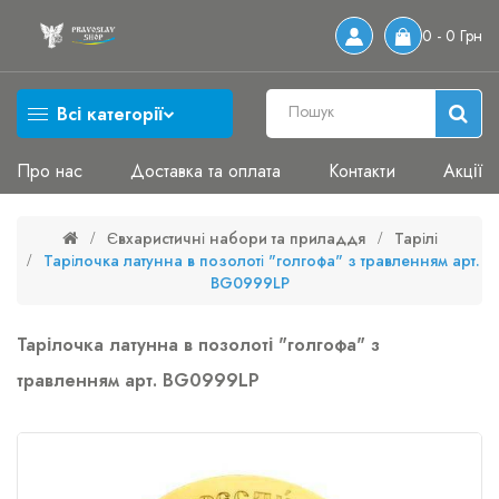
0 - 0 Грн
Всі категорії
Про нас
Доставка та оплата
Контакти
Акції
Євхаристичні набори та приладдя
Тарілі
Тарілочка латунна в позолоті "голгофа" з травленням арт.
BG0999LP
Тарілочка латунна в позолоті "голгофа" з
травленням арт. BG0999LP