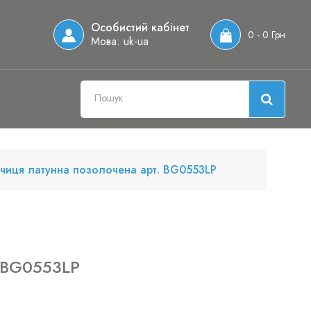
Особистий кабінет
0 - 0 Грн
Мова:
uk-ua
чиця латунна позолочена арт. BG0553LP
 BG0553LP