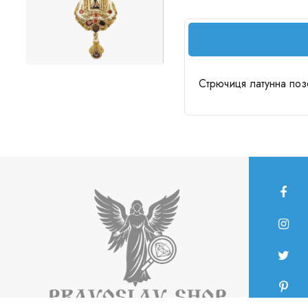
Стрючиця латунна по