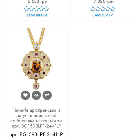
16 533 грн
17 820 грн
ЗАМОВИТИ
ЗАМОВИТИ
Панагія архієрейська з
латуні в позолоті зі
срібленням та ланцюгом
арт. BG1593LPF-2+41LP
арт. BG1593LPF-2+41LP