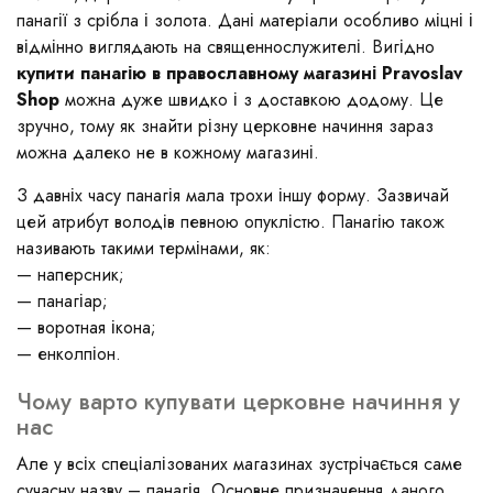
панагії з срібла і золота. Дані матеріали особливо міцні і
відмінно виглядають на священнослужителі. Вигідно
купити панагію в православному магазині Pravoslav
Shop
можна дуже швидко і з доставкою додому. Це
зручно, тому як знайти різну церковне начиння зараз
можна далеко не в кожному магазині.
З давніх часу панагія мала трохи іншу форму. Зазвичай
цей атрибут володів певною опуклістю. Панагію також
називають такими термінами, як:
— наперсник;
— панагіар;
— воротная ікона;
— енколпіон.
Чому варто купувати церковне начиння у
нас
Але у всіх спеціалізованих магазинах зустрічається саме
сучасну назву – панагія. Основне призначення даного