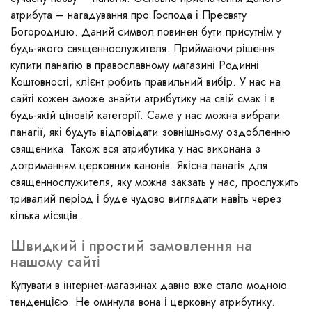
атрибута – нагадування про Господа і Пресвяту
Богородицю. Даний символ повинен бути присутнім у
будь-якого священнослужителя. Приймаючи рішення
купити панагію в православному магазині Родинні
Коштовності, клієнт робить правильний вибір. У нас на
сайті кожен зможе знайти атрибутику на свій смак і в
будь-якій ціновій категорії. Саме у нас можна вибрати
панагії, які будуть відповідати зовнішньому оздобленню
священика. Також вся атрибутика у нас виконана з
дотриманням церковних канонів. Якісна панагія для
священнослужителя, яку можна закзать у нас, прослужить
тривалий період і буде чудово виглядати навіть через
кілька місяців.
Швидкий і простий замовлення на
нашому сайті
Купувати в інтернет-магазинах давно вже стало модною
тенденцією. Не оминула вона і церковну атрибутику.