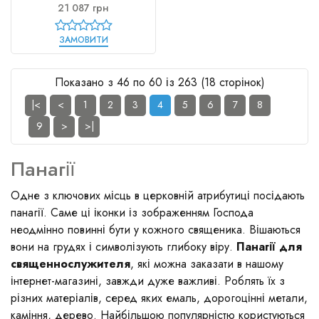
21 087 грн
ЗАМОВИТИ
Показано з 46 по 60 із 263 (18 сторінок)
|<
<
1
2
3
4
5
6
7
8
9
>
>|
Панагії
Одне з ключових місць в церковній атрибутиці посідають
панагії. Саме ці іконки із зображенням Господа
неодмінно повинні бути у кожного священика. Вішаються
вони на грудях і символізують глибоку віру.
Панагії для
священнослужителя
, які можна заказати в нашому
інтернет-магазині, завжди дуже важливі. Роблять їх з
різних матеріалів, серед яких емаль, дорогоцінні метали,
каміння, дерево. Найбільшою популярністю користуються