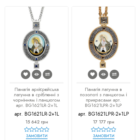
Панагія архієрейська
Панагія латунна в
латунна в срібленні з
позолоті з ланцюгом і
чорнінням і ланцюгом
прикрасами арт.
арт. BG1621LR-2+1L
BG1621LPR-2+1LP
арт. BG1621LR-2+1L
арт. BG1621LPR-2+1LP
15 642 грн
17 177 грн
ЗАМОВИТИ
ЗАМОВИТИ