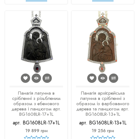
Панагія латунна в
Панагія архієрейська
срібленні з різьбленим
латунна в срібленні з
образом з ебенового
образом із фарбованого
дерева і ланцюгом арт.
дерева та ланцюгом арт.
BG1608LR-17+1L
BG1608LR-13+1L
арт. BG1608LR-17+1L
арт. BG1608LR-13+1L
19 899 грн
19 256 грн