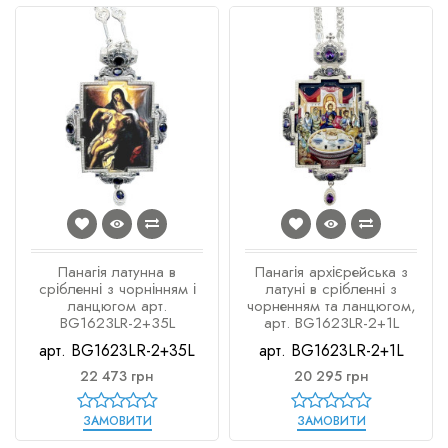
Панагія латунна в
Панагія архієрейська з
срібленні з чорнінням і
латуні в срібленні з
ланцюгом арт.
чорненням та ланцюгом,
BG1623LR-2+35L
арт. BG1623LR-2+1L
арт. BG1623LR-2+35L
арт. BG1623LR-2+1L
22 473 грн
20 295 грн
ЗАМОВИТИ
ЗАМОВИТИ