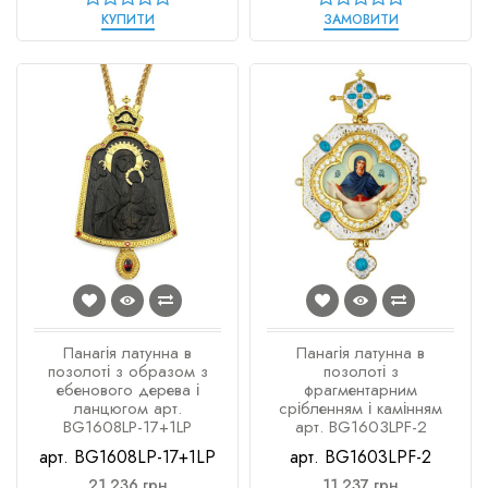
КУПИТИ
ЗАМОВИТИ
Панагія латунна в
Панагія латунна в
позолоті з образом з
позолоті з
ебенового дерева і
фрагментарним
ланцюгом арт.
срібленням і камінням
BG1608LP-17+1LP
арт. BG1603LPF-2
арт. BG1608LP-17+1LP
арт. BG1603LPF-2
21 236 грн
11 237 грн