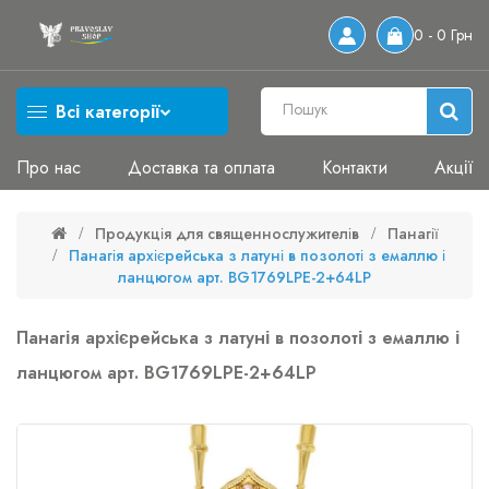
0 - 0 Грн
Всі категорії
Про нас
Доставка та оплата
Контакти
Акції
Продукція для священнослужителів
Панагії
Панагія архієрейська з латуні в позолоті з емаллю і
ланцюгом арт. BG1769LPE-2+64LP
Панагія архієрейська з латуні в позолоті з емаллю і
ланцюгом арт. BG1769LPE-2+64LP