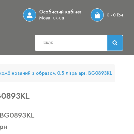
Особистий кабінет
0 - 0 Грн
Мова:
uk-ua
комбінований з образом 0.5 літра арт. BG0893KL
BG0893KL
 BG0893KL
грн