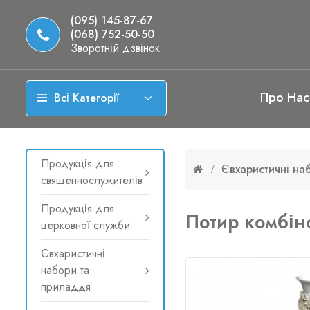
(095) 145-87-67
(068) 752-50-50
Зворотній дзвінок
Про Нас
Всі Категорії
Продукція для
Євхаристичні на
священнослужителів
Продукція для
Потир комбін
церковної служби
Євхаристичні
набори та
приладдя