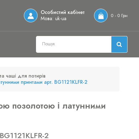
Особистий кабінет
0 - 0 Грн
Мова:
uk-ua
та чаші для потирів
атунними принтами арт. BG1121KLFR-2
ною позолотою і латунними
 BG1121KLFR-2