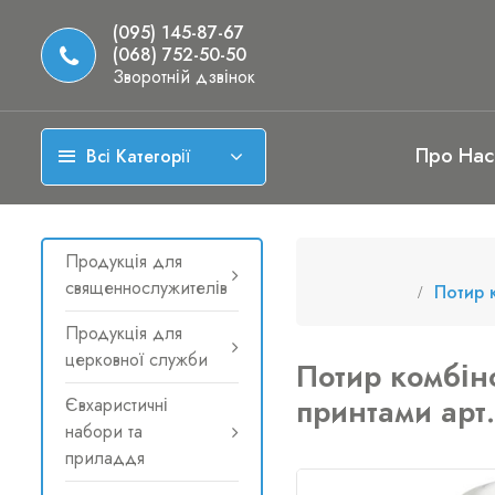
(095) 145-87-67
(068) 752-50-50
Зворотній дзвінок
Про Нас
Всі Категорії
Продукція для
священнослужителів
Потир 
Продукція для
церковної служби
Потир комбін
принтами арт
Євхаристичні
набори та
приладдя