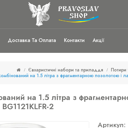
Доставка Та Оплата
Контакти
Акції
Євхаристичні набори та приладдя
Потири 
комбінований на 1.5 літра з фрагментарною позолотою і л
ований на 1.5 літра з фрагментар
. BG1121KLFR-2
Артикул: