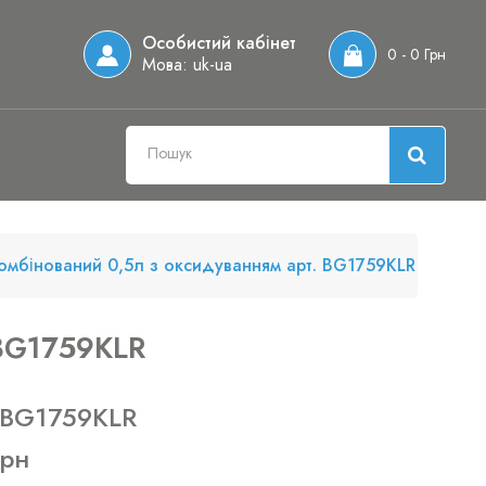
Особистий кабінет
0 - 0 Грн
Мова:
uk-ua
омбінований 0,5л з оксидуванням арт. BG1759KLR
 BG1759KLR
 BG1759KLR
грн