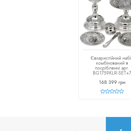
Євхаристійний наб
комбінований в
посрібленні арт.
BG1759KLR-SET+
168 399 грн