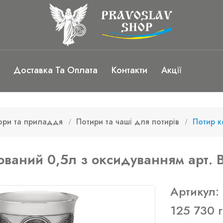
Доставка Та Оплата
Контакти
Акції
ори та приладдя
Потири та чаші для потирів
Потир к
ований 0,5л з оксидуванням арт.
Артикул:
125 730 