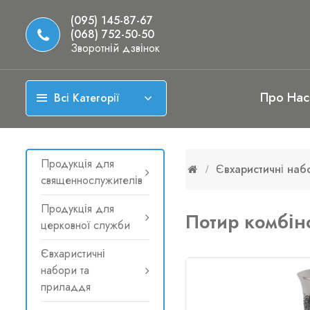
(095) 145-87-67
(068) 752-50-50
Зворотній дзвінок
Про Нас
Всі Категорії
Продукція для
Євхаристичні наб
священнослужителів
Продукція для
Потир комбін
церковної служби
Євхаристичні
набори та
приладдя