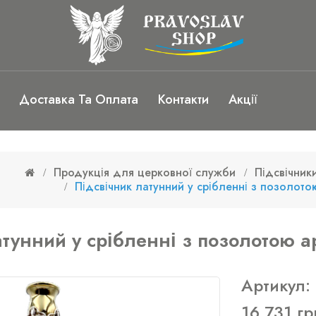
Доставка Та Оплата
Контакти
Акції
Продукція для церковної служби
Підсвічники
Підсвічник латунний у срібленні з позолото
атунний у срібленні з позолотою а
Артикул:
16 731 гр