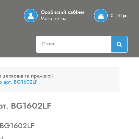
Особистий кабінет
0 - 0 Грн
Мова:
uk-ua
 церковні та примікірії
ю арт. BG1602LF
рт. BG1602LF
 BG1602LF
н