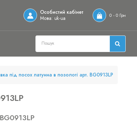
Особистий кабінет
0 - 0 Грн
Мова:
uk-ua
вка під посох латунна в позолоті арт. BG0913LP
0913LP
 BG0913LP
н