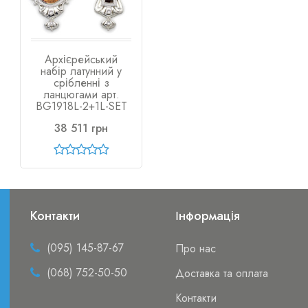
Архієрейський
набір латунний у
срібленні з
ланцюгами арт.
BG1918L-2+1L-SET
38 511 грн
Контакти
Інформація
(095) 145-87-67
Про нас
(068) 752-50-50
Доставка та оплата
Контакти