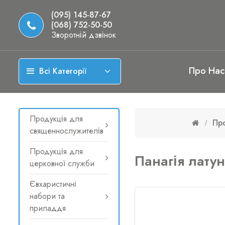
(095) 145-87-67
(068) 752-50-50
Зворотній дзвінок
Про Нас
Всі Категорії
Продукція для
Пр
священнослужителів
Продукція для
Панагія лату
церковної служби
Євхаристичні
набори та
приладдя