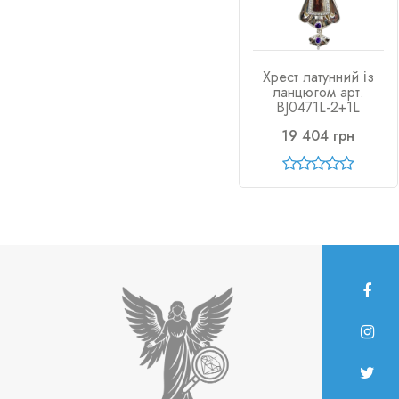
Хрест латунний із
ланцюгом арт.
BJ0471L-2+1L
19 404 грн