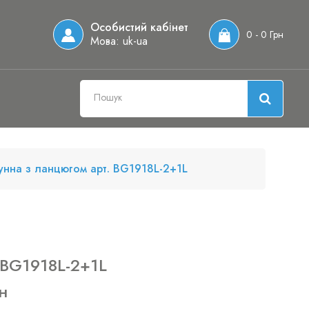
Особистий кабінет
0 - 0 Грн
Мова:
uk-ua
тунна з ланцюгом арт. BG1918L-2+1L
 BG1918L-2+1L
н