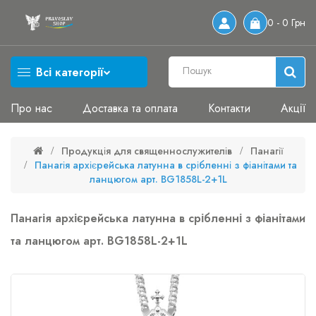
0 - 0 Грн
Всі категорії
Про нас
Доставка та оплата
Контакти
Акції
Продукція для священнослужителів
Панагії
Панагія архієрейська латунна в срібленні з фіанітами та
ланцюгом арт. BG1858L-2+1L
Панагія архієрейська латунна в срібленні з фіанітами
та ланцюгом арт. BG1858L-2+1L