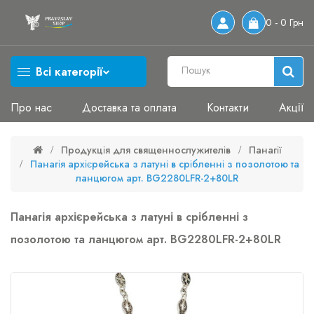
0 - 0 Грн
Всі категорії
Про нас
Доставка та оплата
Контакти
Акції
Продукція для священнослужителів
Панагії
Панагія архієрейська з латуні в срібленні з позолотою та
ланцюгом арт. BG2280LFR-2+80LR
Панагія архієрейська з латуні в срібленні з
позолотою та ланцюгом арт. BG2280LFR-2+80LR