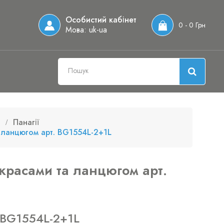
Особистий кабінет
0 - 0 Грн
Мова:
uk-ua
Панагії
а ланцюгом арт. BG1554L-2+1L
икрасами та ланцюгом арт.
 BG1554L-2+1L