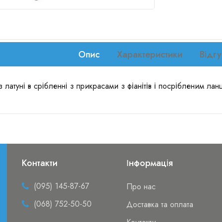
Опис
Характеристики
Відгу
з латуні в срібленні з прикрасами з фіанітів і посрібленим ла
Контакти
Інформація
(095) 145-87-67
Про нас
(068) 752-50-50
Доставка та оплата