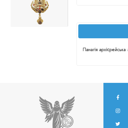
Панагія архієрейська 