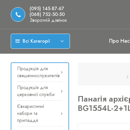
(095) 145-87-67
(068) 752-50-50
Зворотній дзвінок
Про Нас
Всі Категорії
Продукція для
священнослужителів
Продукція для
церковної служби
Панагія архіє
BG1554L-2+1
Євхаристичні
набори та
приладдя