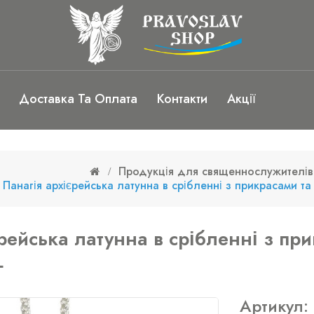
Доставка Та Оплата
Контакти
Акції
Продукція для священнослужителів
Панагія архієрейська латунна в срібленні з прикрасами т
рейська латунна в срібленні з пр
L
Артикул: