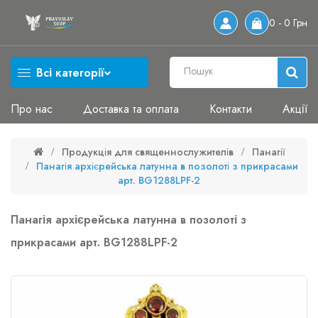
0 - 0 Грн
Всі категорії
Про нас
Доставка та оплата
Контакти
Акції
Продукція для священнослужителів
Панагії
Панагія архієрейська латунна в позолоті з прикрасами
арт. BG1288LPF-2
Панагія архієрейська латунна в позолоті з
прикрасами арт. BG1288LPF-2