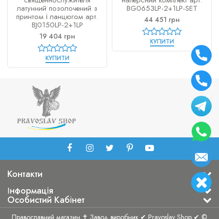
священнослужителя
наперсний комплект арт.
латунний позолочений з
BG0653LP-2+1LP-SET
принтом і ланцюгом арт.
44 451 грн
BJ0150LP-2+1LP
19 404 грн
КУПИТИ
КУПИТИ
Контакти
Інформація
Особистий Кабінет
Православний магазин ✝ Завод виробник ✔ Pravoslav Shop ✔ ©