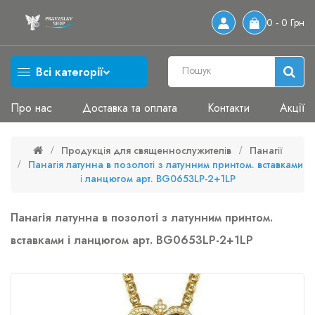
0 - 0 Грн
Всі категорії
Про нас
Доставка та оплата
Контакти
Акції
Продукція для священнослужителів
Панагії
Панагія латунна в позолоті з латунним принтом. вставками
і ланцюгом арт. BG0653LP-2+1LP
Панагія латунна в позолоті з латунним принтом.
вставками і ланцюгом арт. BG0653LP-2+1LP