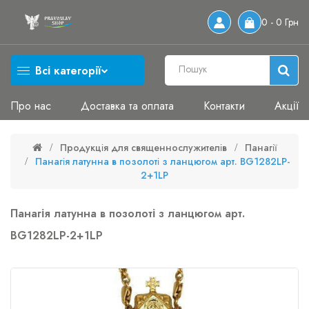
0 - 0 Грн
Всі категорії
Про нас
Доставка та оплата
Контакти
Акції
Продукція для священнослужителів
Панагії
Панагія латунна в позолоті з ланцюгом арт. BG1282LP-
2+1LP
Панагія латунна в позолоті з ланцюгом арт.
BG1282LP-2+1LP