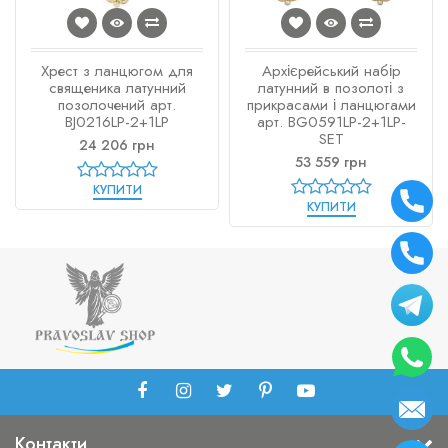
Хрест з ланцюгом для
Архієрейський набір
священика латунний
латунний в позолоті з
позолочений арт.
прикрасами і ланцюгами
BJ0216LP-2+1LP
арт. BG0591LP-2+1LP-
SET
24 206 грн
53 559 грн
КУПИТИ
КУПИТИ
Контакти