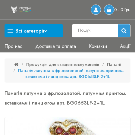
0 - 0 Грн
Всі категорії
Про нас
Доставка та оплата
Контакти
Акції
Продукція для священнослужителів
Панагії
Панагія латунна з фр.позолотой. латунним принтом.
вставками і ланцюгом арт. BG0653LF-2+1L
Панагія латунна з фр.позолотой. латунним принтом.
вставками і ланцюгом арт. BG0653LF-2+1L