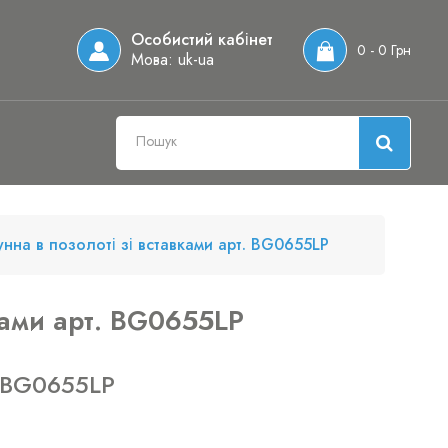
Особистий кабінет
0 - 0 Грн
Мова:
uk-ua
нна в позолоті зі вставками арт. BG0655LP
ками арт. BG0655LP
 BG0655LP