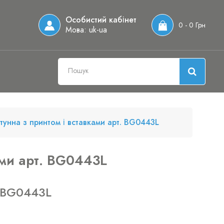
Особистий кабінет
0 - 0 Грн
Мова:
uk-ua
тунна з принтом і вставками арт. BG0443L
ами арт. BG0443L
 BG0443L
н