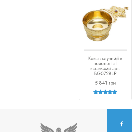
Ковш латунний в
позолоті зі
вставками арт.
BG0728LP
5 841 грн