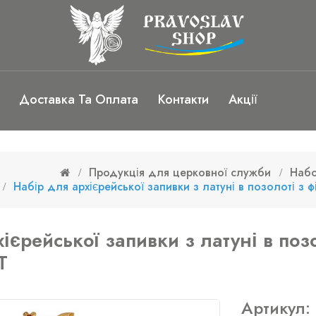
Доставка Та Оплата
Контакти
Акції
Продукція для церковної служби
Набо
Набір для архієрейської запивки з латуні в позолоті з 
ієрейської запивки з латуні в позо
T
Артикул: