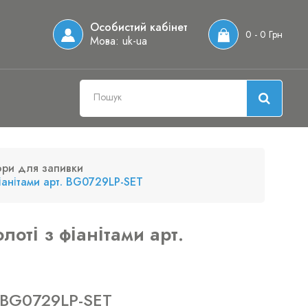
Особистий кабінет
0 - 0 Грн
Мова:
uk-ua
ри для запивки
фіанітами арт. BG0729LP-SET
лоті з фіанітами арт.
 BG0729LP-SET