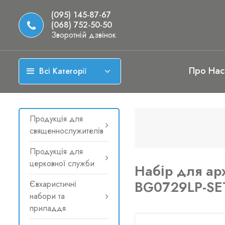
(095) 145-87-67
(068) 752-50-50
Зворотній дзвінок
Про Нас
Всі Категорії
Продукція для
священнослужителів
Продукція для
церковної служби
Набір для арх
BG0729LP-SE
Євхаристичні
набори та
приладдя