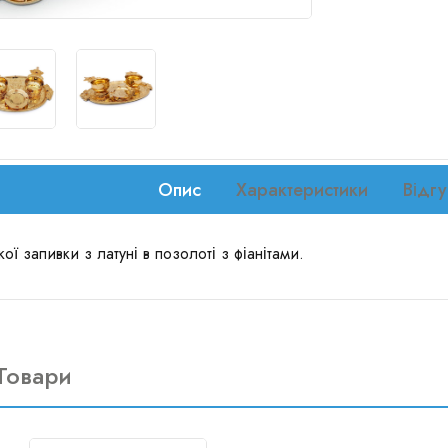
Опис
Характеристики
Відгу
ої запивки з латуні в позолоті з фіанітами.
Товари