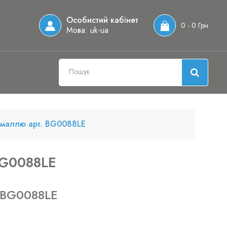
Особистий кабінет
0 - 0 Грн
Мова:
uk-ua
ємаллю арт. BG0088LE
BG0088LE
 BG0088LE