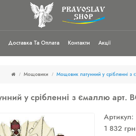
Доставка Та Оплата
Контакти
Акції
Мощовики
Мощовик латунний у срібленні з 
нний у срібленні з ємаллю арт. 
Артикул:
1 832 грн