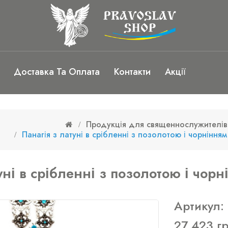
Доставка Та Оплата
Контакти
Акції
Продукція для священнослужителів
Панагія з латуні в срібленні з позолотою і чорнінн
уні в срібленні з позолотою і чо
Артикул:
27 423 г