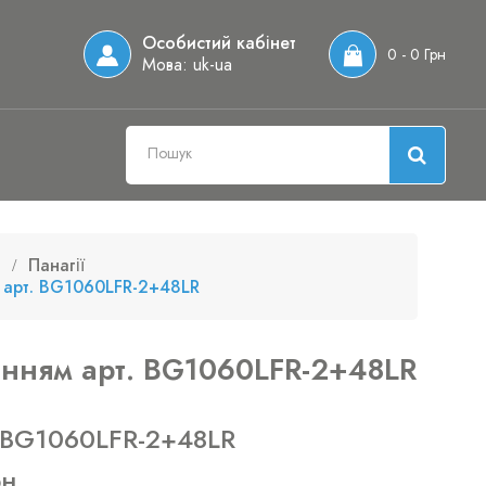
Особистий кабінет
0 - 0 Грн
Мова:
uk-ua
Панагії
ям арт. BG1060LFR-2+48LR
рнінням арт. BG1060LFR-2+48LR
 BG1060LFR-2+48LR
рн