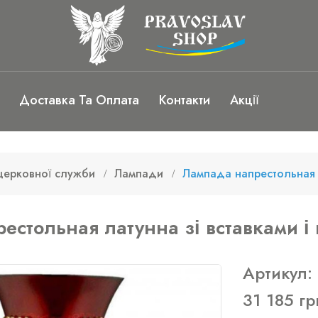
Доставка Та Оплата
Контакти
Акції
церковної служби
Лампади
Лампада напрестольная л
естольная латунна зі вставками і 
Артикул:
31 185 гр