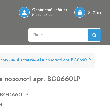
Особистий кабінет
0 - 0 Грн
Мова:
uk-ua
атунна зі вставками і в позолоті арт. BG0660LP
в позолоті арт. BG0660LP
 BG0660LP
н