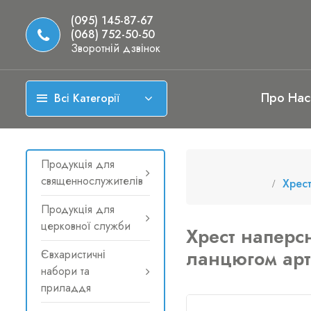
(095) 145-87-67
(068) 752-50-50
Зворотній дзвінок
Про Нас
Всі Категорії
Продукція для
священнослужителів
Хрес
Продукція для
церковної служби
Хрест наперс
ланцюгом арт
Євхаристичні
набори та
приладдя