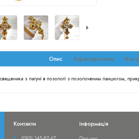
Опис
Характеристики
Відгу
священика з латуні в позолоті з позолоченим ланцюгом, прикр
Контакти
Інформація
(095) 145-87-67
Про нас