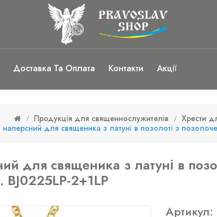
Доставка Та Оплата
Контакти
Акції
Продукція для священнослужителів
Хрести д
т наперсний для священика з латуні в позолоті з позолоч
ний для священика з латуні в позо
. BJ0225LP-2+1LP
Артикул: