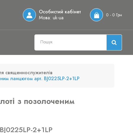
Особистий кабінет
0 - 0 Грн
Мова:
uk-ua
ля священнослужителів
еним ланцюгом арт. BJ0225LP-2+1LP
лоті з позолоченим
 BJ0225LP-2+1LP