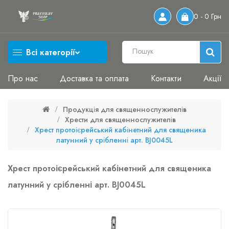
0 - 0 Грн
Всі категорії
Про нас
Доставка та оплата
Контакти
Акції
Продукція для священнослужителів
Хрести для священнослужителів
Хрест протоієрейський кабінетний для священика
латунний у срібленні арт. BJ0045L
Хрест протоієрейський кабінетний для священика
латунний у срібленні арт. BJ0045L