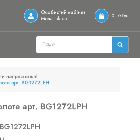
Особистий кабінет
0 - 0 Грн
Мова:
uk-ua
ти напрестольні
лоте арт. BG1272LPH
олоте арт. BG1272LPH
 BG1272LPH
рн