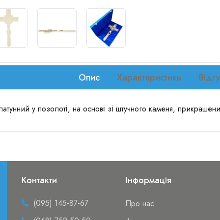
Опис
Характеристики
Відгу
атунний у позолоті, на основі зі штучного каменя, прикрашени
Контакти
Інформація
(095) 145-87-67
Про нас