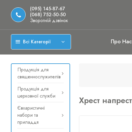
(095) 145-87-67
(068) 752-50-50
Зворотній дзвінок
Про Нас
Всі Категорії
Продукція для
священнослужителів
Продукція для
церковної служби
Хрест напрес
Євхаристичні
набори та
приладдя