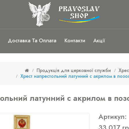
Доставка Та Оплата
Контакти
Акції
Продукція для церковної служби
Хрес
Хрест напрестольний латунний с акрилом в позо
тольний латунний с акрилом в поз
Артикул:
33 017 г