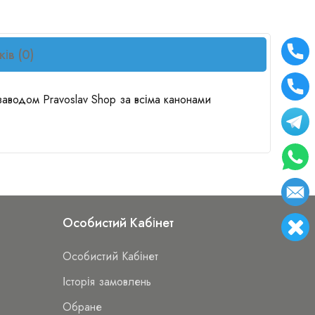
ків (0)
 заводом Pravoslav Shop за всіма канонами
Особистий Кабінет
Особистий Кабінет
Історія замовлень
Обране