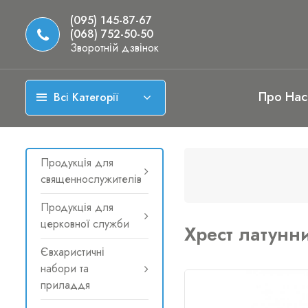
(095) 145-87-67
(068) 752-50-50
Зворотній дзвінок
Про Нас
Всі Категорії
Продукція для
священнослужителів
Продукція для
церковної служби
Хрест латунни
Євхаристичні
набори та
приладдя