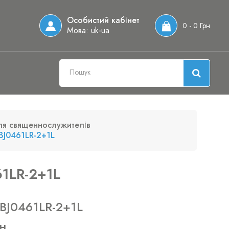
Особистий кабінет
0 - 0 Грн
Мова:
uk-ua
ля священнослужителів
 BJ0461LR-2+1L
61LR-2+1L
 BJ0461LR-2+1L
н