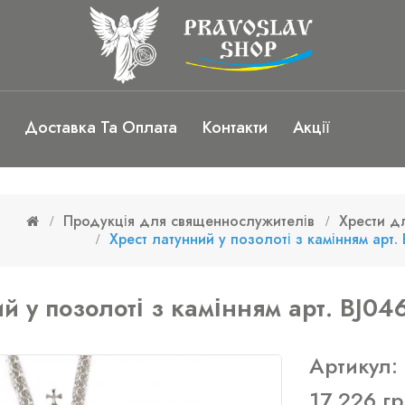
Доставка Та Оплата
Контакти
Акції
Продукція для священнослужителів
Хрести д
Хрест латунний у позолоті з камінням арт.
й у позолоті з камінням арт. BJ04
Артикул:
17 226 гр