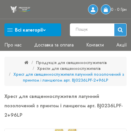
0 - 0 Грн
Всі категорії
Про нас
Доставка та оплата
Контакти
Акції
Продукція для священнослужителів
Хрести для священнослужителів
Хрест для священнослужителя латунний позолочений з
принтом і ланцюгом арт. BJ0236LPF-2+96LP
Хрест для священнослужителя латунний
позолочений з принтом і ланцюгом арт. BJ0236LPF-
2+96LP