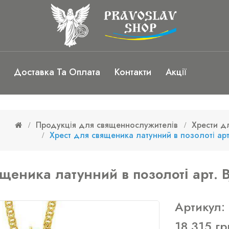
Доставка Та Оплата
Контакти
Акції
Продукція для священнослужителів
Хрести д
Хрест для священика латунний в позолоті арт
ященика латунний в позолоті арт. 
Артикул:
18 315 гр