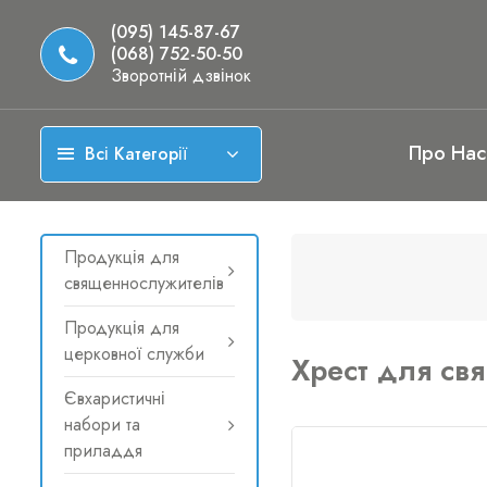
(095) 145-87-67
(068) 752-50-50
Зворотній дзвінок
Про Нас
Всі Категорії
Продукція для
священнослужителів
Продукція для
церковної служби
Хрест для св
Євхаристичні
набори та
приладдя