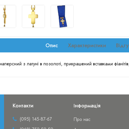
Опис
Характеристики
Відгу
наперсний з латуні в позолоті, прикрашений вставками фіаніт
Контакти
Інформація
(095) 145-87-67
Про нас