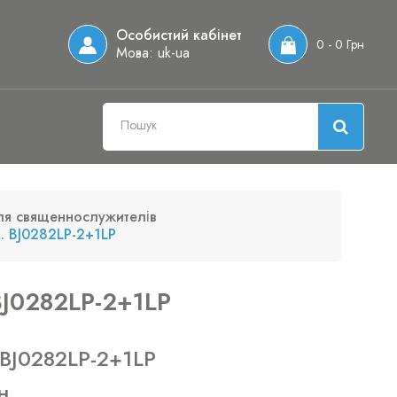
Особистий кабінет
0 - 0 Грн
Мова:
uk-ua
ля священнослужителів
. BJ0282LP-2+1LP
BJ0282LP-2+1LP
 BJ0282LP-2+1LP
н