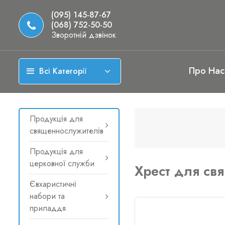
(095) 145-87-67
(068) 752-50-50
Зворотній дзвінок
Про Нас
Всі Категорії
Продукція для
священнослужителів
Продукція для
церковної служби
Хрест для св
Євхаристичні
набори та
приладдя