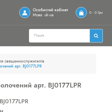
Особистий кабінет
0 - 0 Грн
Мова:
uk-ua
ля священнослужителів
очений арт. BJ0177LPR
золочений арт. BJ0177LPR
 BJ0177LPR
рн