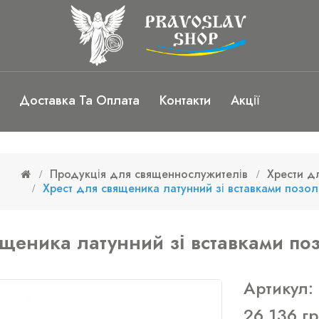
Доставка Та Оплата
Контакти
Акції
Продукція для священнослужителів
Хрести д
Хрест для священика латунний зі вставками позол
ященика латунний зі вставками по
Артикул:
26 136 г