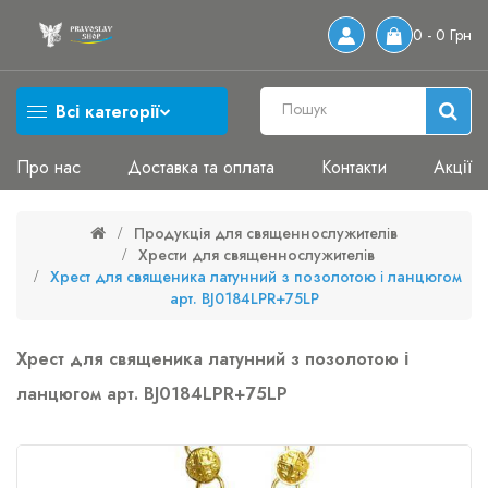
0 - 0 Грн
Всі категорії
Про нас
Доставка та оплата
Контакти
Акції
Продукція для священнослужителів
Хрести для священнослужителів
Хрест для священика латунний з позолотою і ланцюгом
арт. BJ0184LPR+75LP
Хрест для священика латунний з позолотою і
ланцюгом арт. BJ0184LPR+75LP