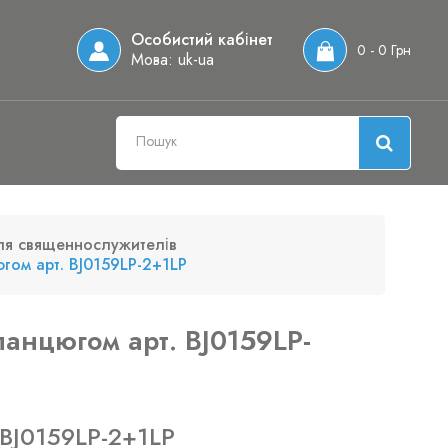
Особистий кабінет
0 - 0 Грн
Мова:
uk-ua
ля священнослужителів
гом арт. BJ0159LP-2+1LP
анцюгом арт. BJ0159LP-
 BJ0159LP-2+1LP