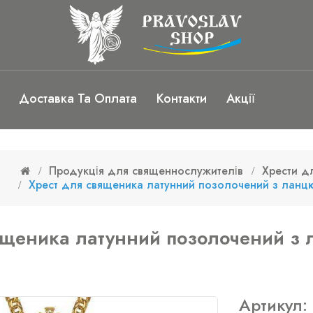
Доставка Та Оплата
Контакти
Акції
Продукція для священнослужителів
Хрести д
Хрест для священика латунний позолочений з ланцю
ященика латунний позолочений з л
Артикул: