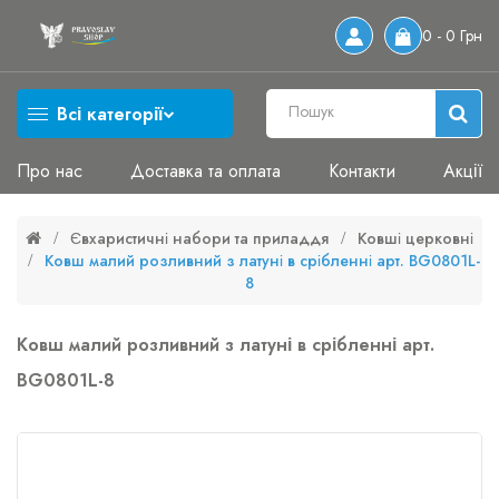
0 - 0 Грн
Всі категорії
Про нас
Доставка та оплата
Контакти
Акції
Євхаристичні набори та приладдя
Ковші церковні
Ковш малий розливний з латуні в срібленні арт. BG0801L-
8
Ковш малий розливний з латуні в срібленні арт.
BG0801L-8