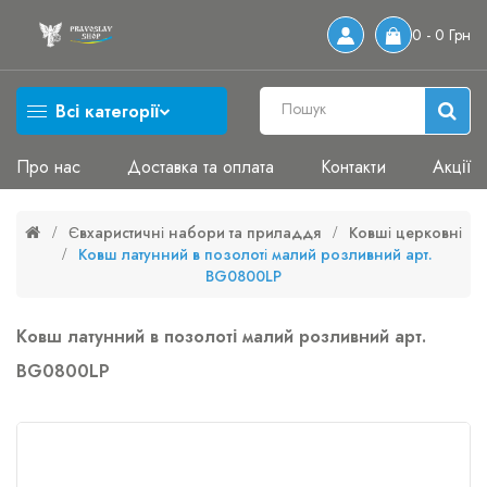
0 - 0 Грн
Всі категорії
Про нас
Доставка та оплата
Контакти
Акції
Євхаристичні набори та приладдя
Ковші церковні
Ковш латунний в позолоті малий розливний арт.
BG0800LP
Ковш латунний в позолоті малий розливний арт.
BG0800LP