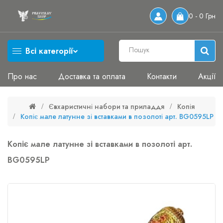
0 - 0 Грн
Всі категорії
Про нас
Доставка та оплата
Контакти
Акції
Євхаристичні набори та приладдя
Копія
Копіє мале латунне зі вставками в позолоті арт. BG0595LP
Копіє мале латунне зі вставками в позолоті арт.
BG0595LP