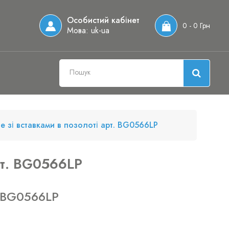
Особистий кабінет
0 - 0 Грн
Мова:
uk-ua
е зі вставками в позолоті арт. BG0566LP
рт. BG0566LP
 BG0566LP