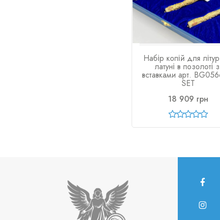
Набір копій для літург
латуні в позолоті з
вставками арт. BG056
SET
18 909 грн