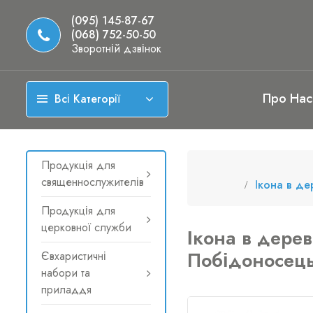
(095) 145-87-67
(068) 752-50-50
Зворотній дзвінок
Про Нас
Всі Категорії
Продукція для
священнослужителів
Ікона в де
Продукція для
церковної служби
Ікона в дере
Побідоносец
Євхаристичні
набори та
приладдя