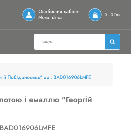
Особистий кабінет
0 - 0 Грн
Мова:
uk-ua
оргій Побідоносець" арт. BAD016906LMFE
лотою і емаллю "Георгій
: BAD016906LMFE