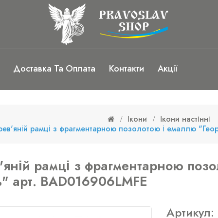
Доставка Та Оплата
Контакти
Акції
Ікони
Ікони настінні
рев'яній рамці з фрагментарною позолотою і емаллю "Ге
в'яній рамці з фрагментарною позо
ь" арт. BAD016906LMFE
Артикул