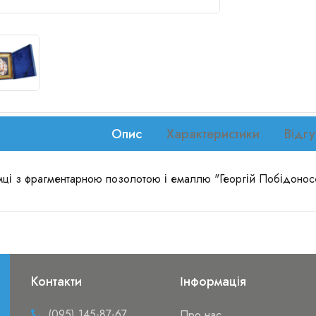
Опис
Характеристики
Відгу
амці з фрагментарною позолотою і емаллю "Георгій Побідонос
Контакти
Інформація
(095) 145-87-67
Про нас