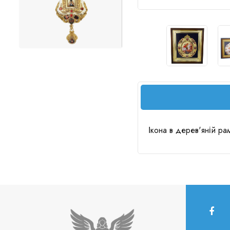
Ікона в дерев'яній р