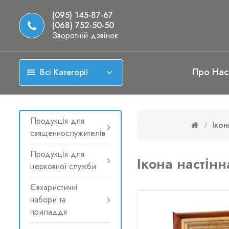
(095) 145-87-67
(068) 752-50-50
Зворотній дзвінок
Про Нас
Всі Категорії
Продукція для
Ікон
священнослужителів
Продукція для
Ікона настін
церковної служби
Євхаристичні
набори та
приладдя