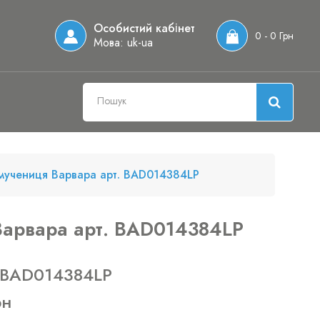
Особистий кабінет
0 - 0 Грн
Мова:
uk-ua
омучениця Варвара арт. BAD014384LP
Варвара арт. BAD014384LP
 BAD014384LP
рн