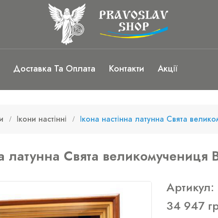
Доставка Та Оплата
Контакти
Акції
и
Ікони настінні
Ікона настінна латунна Свята велик
на латунна Свята великомучениця 
Артикул:
34 947 г