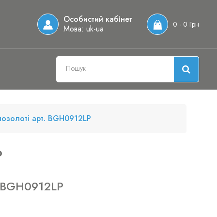
Особистий кабінет
0 - 0 Грн
Мова:
uk-ua
 позолоті арт. BGH0912LP
P
 BGH0912LP