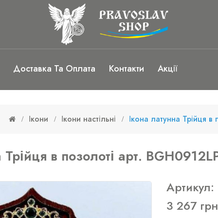
Доставка Та Оплата
Контакти
Акції
Ікони
Ікони настільні
Ікона латунна Трійця в
 Трійця в позолоті арт. BGH0912L
Артикул:
3 267 грн