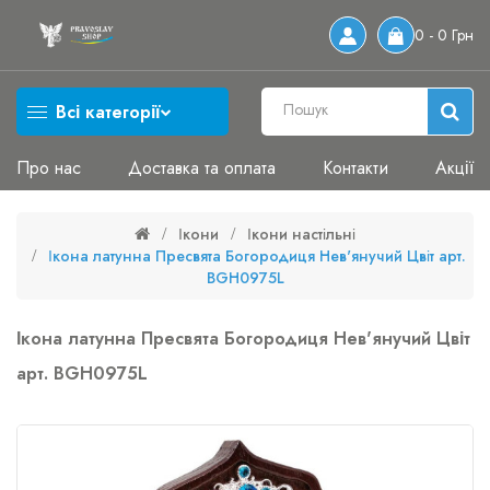
0 - 0 Грн
Всі категорії
Про нас
Доставка та оплата
Контакти
Акції
Ікони
Ікони настільні
Ікона латунна Пресвята Богородиця Нев'янучий Цвіт арт.
BGH0975L
Ікона латунна Пресвята Богородиця Нев'янучий Цвіт
арт. BGH0975L