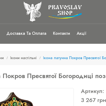
Доставка Та Оплата
Контакти
Акції
ни
Ікони настільні
Ікона латунна Покров Пресвятої Б
а Покров Пресвятої Богородиці по
Артикул:
3 267 грн