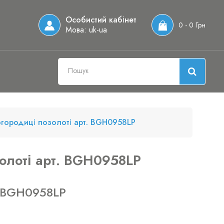
Особистий кабінет
0 - 0 Грн
Мова:
uk-ua
огородиці позолоті арт. BGH0958LP
золоті арт. BGH0958LP
 BGH0958LP