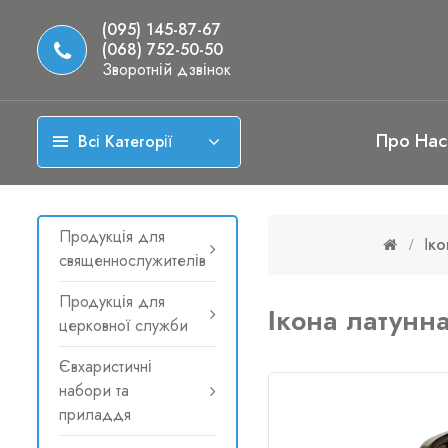
(095) 145-87-67
(068) 752-50-50
Зворотній дзвінок
Про Нас
Всі Категорії
Продукція для
Іко
священнослужителів
Продукція для
Ікона латунн
церковної служби
Євхаристичні
набори та
приладдя